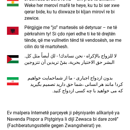
Weke her merovî mafê te heye, ku tu bi ser xwe
qerar bide, ku tu dixwaze bi kîjan mirovî re bi
zewice.
Përgjigje me “jo” martesës së detyruar – ne të
përkrahim ty! Si çdo njeri edhe ti ke të drejtën
tënde, që me vullnetin tënd të vendosësh, se me
cilin do të martohesh.
.لا للزواج بالإكراه - نحن نساندك! - لكِ أيضاً مثل كل
البشر حق الاختيار بحرية، بمَنْ تريدين أن تتزوجين
بدون ازدواج اجباری - ما از شماحمایت خواهیم
کرد! مانند هر انسانی ،شما حق دارید تصمیم بگیرید
که می خواهید با چه کسی ازدواج کنید.
Ev malpera înternetê parçeyek ji pêşniyarên alîkariyê ya
Navenda Pispor a Piştgiriya li dijî Zewaca bi dare zorê”
(Fachberatungsstelle gegen Zwangsheirat) ye.