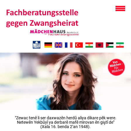
"Zewac tenê li ser daxwazên herdû aliya dikare pêk were.
Netewên Yekbûyî ya derbarê mafê mirovan ên giştî de"
(Xala 16. benda 2’an 1948).