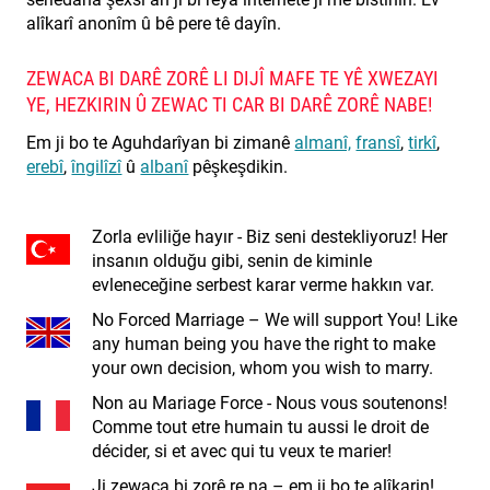
alîkarî anonîm û bê pere tê dayîn.
ZEWACA BI DARÊ ZORÊ LI DIJÎ MAFE TE YÊ XWEZAYI
YE, HEZKIRIN Û ZEWAC TI CAR BI DARÊ ZORÊ NABE!
Em ji bo te Aguhdarîyan bi zimanê
almanî,
fransî
,
tirkî
,
erebî
,
îngilîzî
û
albanî
pêşkeşdikin.
Zorla evliliğe hayır - Biz seni destekliyoruz! Her
insanın olduğu gibi, senin de kiminle
evleneceğine serbest karar verme hakkın var.
No Forced Marriage – We will support You! Like
any human being you have the right to make
your own decision, whom you wish to marry.
Non au Mariage Force - Nous vous soutenons!
Comme tout etre humain tu aussi le droit de
décider, si et avec qui tu veux te marier!
Ji zewaca bi zorê re na – em ji bo te alîkarin!