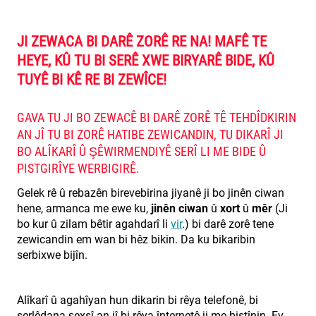
JI ZEWACA BI DARÊ ZORÊ RE NA! MAFÊ TE
HEYE, KÛ TU BI SERÊ XWE BIRYARÊ BIDE, KÛ
TUYÊ BI KÊ RE BI ZEWÎCE!
GAVA TU JI BO ZEWACÊ BI DARÊ ZORÊ TÊ TEHDÎDKIRIN
AN JÎ TU BI ZORÊ HATIBE ZEWICANDIN, TU DIKARÎ JI
BO ALÎKARÎ Û ŞÊWIRMENDIYÊ SERÎ LI ME BIDE Û
PISTGIRÎYE WERBIGIRÊ.
Gelek rê û rebazên birevebirina jiyanê ji bo jinên ciwan
hene, armanca me ewe ku,
jinên ciwan
û
xort
û
mêr
(Ji
bo kur û zilam bêtir agahdarî li
vir
.) bi darê zorê tene
zewicandin em wan bi hêz bikin. Da ku bikaribin
serbixwe bijîn.
Alîkarî û agahîyan hun dikarin bi rêya telefonê, bi
serlêdana şexsî an jî bi rêya înternetê ji me bistînin. Ev