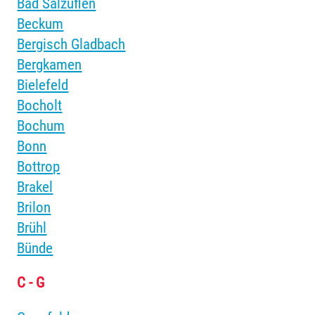
Bad Salzuflen
Beckum
Bergisch Gladbach
Bergkamen
Bielefeld
Bocholt
Bochum
Bonn
Bottrop
Brakel
Brilon
Brühl
Bünde
C - G