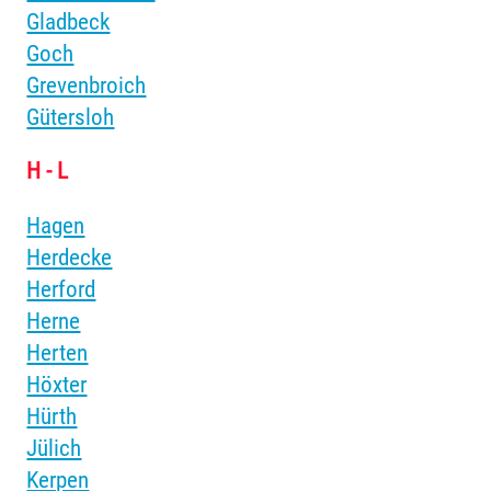
Gladbeck
Goch
Grevenbroich
Gütersloh
H - L
Hagen
Herdecke
Herford
Herne
Herten
Höxter
Hürth
Jülich
Kerpen