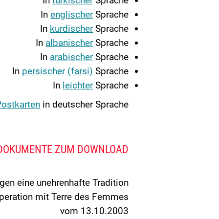
In
türkischer
Sprache
In
englischer
Sprache
In
kurdischer
Sprache
In
albanischer
Sprache
In
arabischer
Sprache
In
persischer (farsi)
Sprache
In
leichter
Sprache
Postkarten
in deutscher Sprache.
 DOKUMENTE ZUM DOWNLOAD
n eine unehrenhafte Tradition.
peration mit Terre des Femmes
vom 13.10.2003