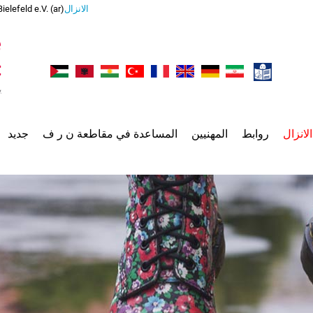
الانزال
lefeld e.V. (ar)
الانزال
روابط
المهنيين
المساعدة في مقاطعة ن ر ف
جديد