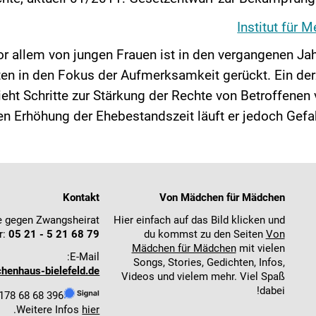
Institut für 
r allem von jungen Frauen ist in den vergangenen Jah
n in den Fokus der Aufmerksamkeit gerückt. Ein derz
eht Schritte zur Stärkung der Rechte von Betroffenen 
 Erhöhung der Ehebestandszeit läuft er jedoch Gefahr
Kontakt
Von Mädchen für Mädchen
e gegen Zwangsheirat
Hier einfach auf das Bild klicken und
r:
05 21 - 5 21 68 79
du kommst zu den Seiten
Von
Mädchen für Mädchen
mit vielen
E-Mail:
Songs, Stories, Gedichten, Infos,
enhaus-bielefeld.de
Videos und vielem mehr. Viel Spaß
dabei!
178 68 68 396
.
Weitere Infos
hier